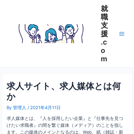
内
就
容
職
を
支
ス
キ
援
ッ
Main
.c
プ
o
Men
m
求人サイト、求人媒体とは何
か
By
管理人
/
2021年4月11日
求人媒体とは、『人を採用したい企業』と『仕事先を見つ
けたい求職者』の間を繋ぐ媒体（メディア）のことを指し
ます。この媒体のメインとなるのは、Web、紙（雑誌・新