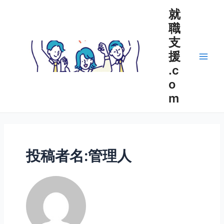
内
就
容
職
を
支
ス
キ
援
ッ
Main
.c
プ
o
Men
m
投稿者名:管理人