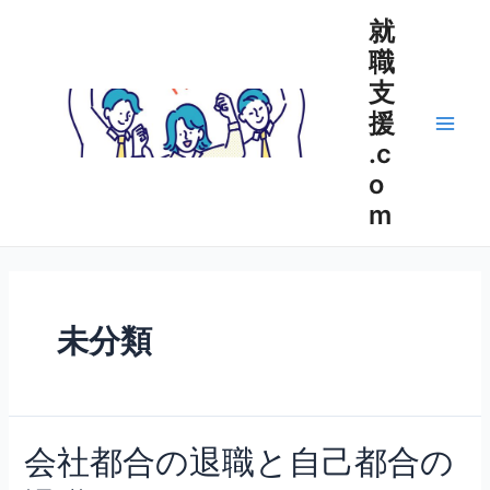
内
就
容
職
を
支
ス
キ
援
ッ
Main
.c
プ
o
Men
m
未分類
会社都合の退職と自己都合の